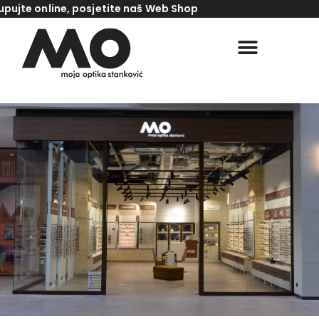
online, posjetite naš Web Shop
www.kupinaocare.com
KONTROLA VIDA