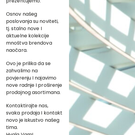
prezentujemo.
Osnov našeg
poslovanja su noviteti,
tj. stalno nove I
aktuelne kolekcije
mnoštva brendova
naočara.
Ovo je prilika da se
zahvalimo na
povjerenju I najavimo
nove radnje I proširenje
prodajnog asortimana.
Kontaktirajte nas,
svaka prodaja I kontakt
novo je iskustvo našeg
tima.
Hvala Vam!