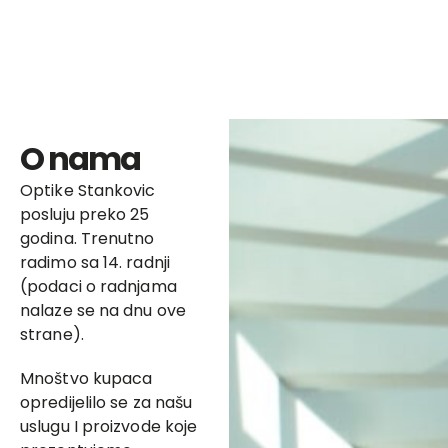
O nama
Optike Stankovic
posluju preko 25
godina. Trenutno
radimo sa 14. radnji
(podaci o radnjama
nalaze se na dnu ove
strane).
Mnoštvo kupaca
opredijelilo se za našu
uslugu I proizvode koje