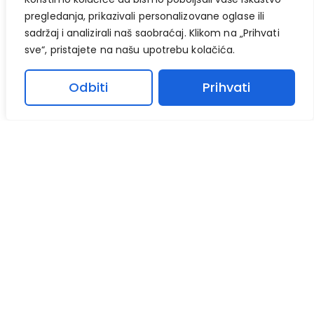
pregledanja, prikazivali personalizovane oglase ili
sadržaj i analizirali naš saobraćaj. Klikom na „Prihvati
sve“, pristajete na našu upotrebu kolačića.
Odbiti
Prihvati
Korisni Linkovi
Početna